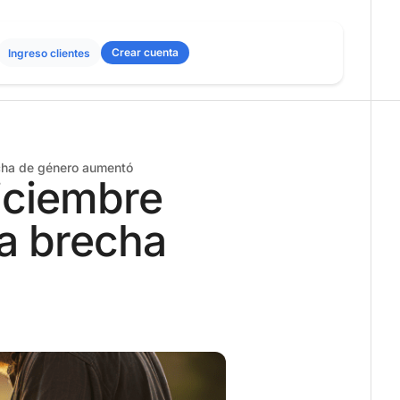
Crear cuenta
Ingreso clientes
cha de género aumentó
iciembre
a brecha