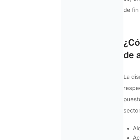
de fi
¿Có
de 
La di
respe
puesto
secto
Al
Ac