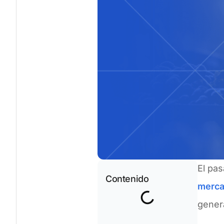
El pas
Contenido
merc
genera