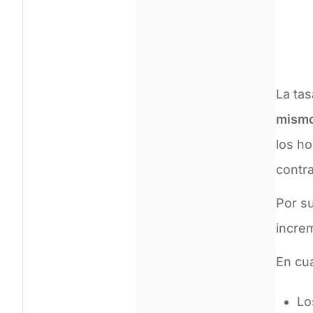
La tas
mismo
los ho
contra
Por su
incre
En cu
Lo