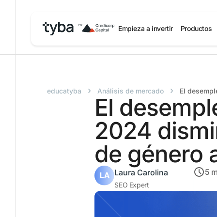
Empieza a invertir
Productos
›
›
educatyba
Análisis de mercado
El desempl
El desempl
2024 dismi
de género 
5
m
Laura Carolina
SEO Expert