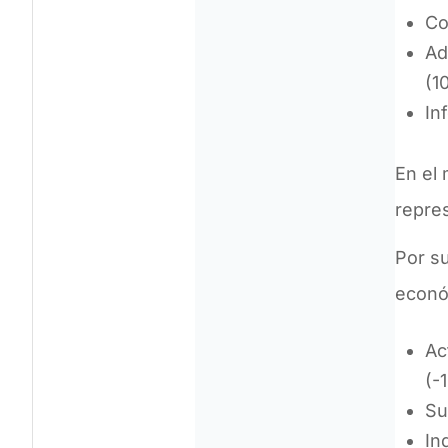
Co
Ad
(1
In
En el
repre
Por su
econó
Ac
(-
Su
In