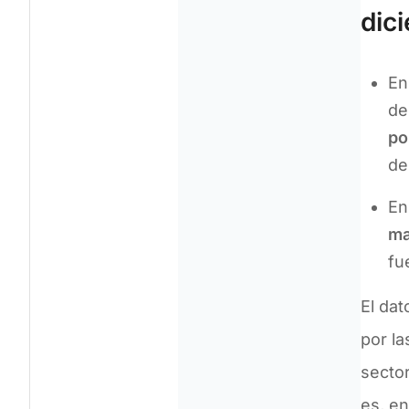
dic
En
de
po
de
En
ma
fu
El dat
por la
sector
es, en