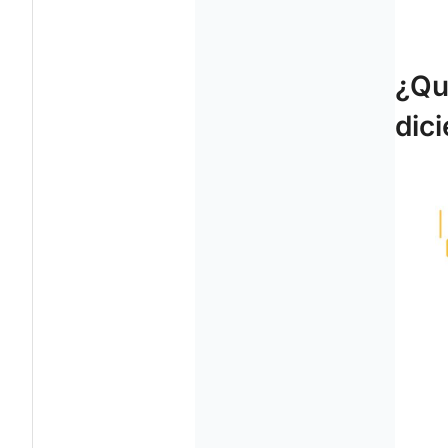
¿Qu
dic