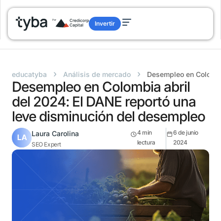
Invertir
›
›
educatyba
Análisis de mercado
Desempleo en Colombia
Desempleo en Colombia abril
del 2024: El DANE reportó una
leve disminución del desempleo
4
min
6 de junio
Laura Carolina
lectura
2024
SEO Expert