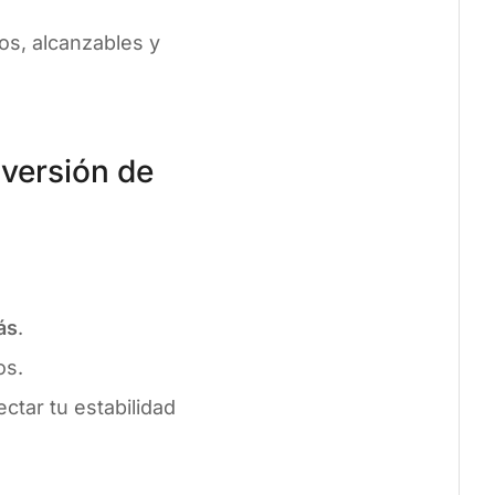
os, alcanzables y
versión de
ás
.
os.
ectar tu estabilidad