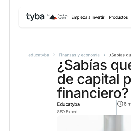
Empieza a invertir
Productos
›
›
educatyba
Finanzas y economía
¿Sabías qu
¿Sabías que
de capital 
financiero?
6
m
Educatyba
SEO Expert