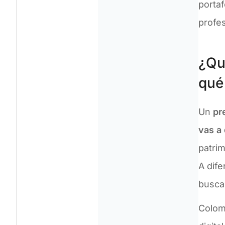
portaf
profes
¿Qu
qué 
Un
pr
vas a 
patrim
A dife
busc
Colomb