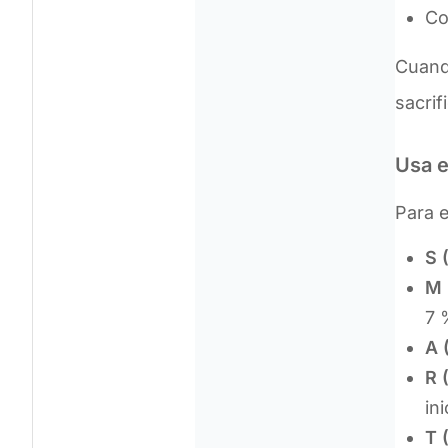
Co
Cuando
sacrif
Usa e
Para e
S 
M 
7 
A 
R 
in
T 