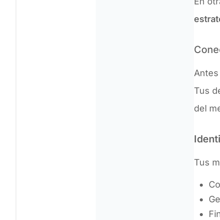
En otr
estrat
Conec
Antes 
Tus d
del m
Ident
Tus me
Co
Ge
Fi