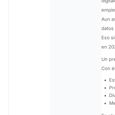
digita
empie
Aun a
datos
Eso si
en 20
Un pre
Con é
Es
Pr
Di
Me