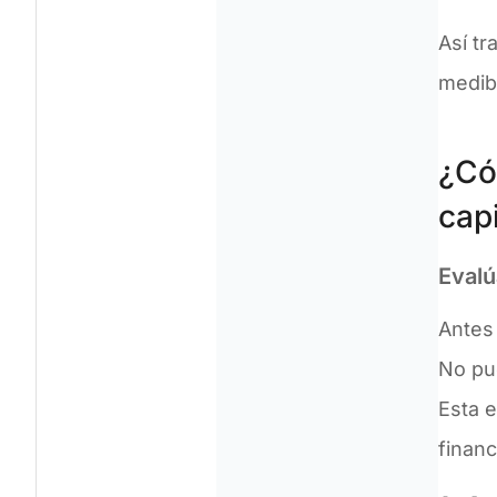
Así tr
medib
¿Có
cap
Evalú
Antes 
No pu
Esta e
financ