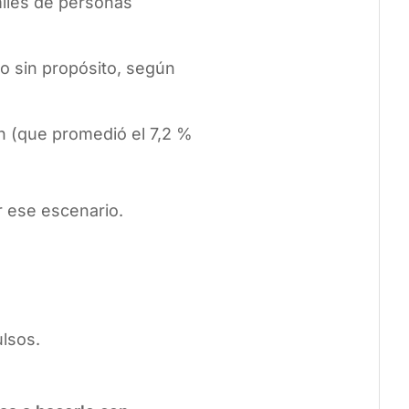
miles de personas
o sin propósito, según
ión (que promedió el 7,2 %
r ese escenario.
ulsos.