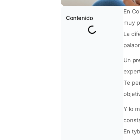
En Col
Contenido
muy p
La dif
palab
Un
pr
expert
Te per
objeti
Y lo 
const
En ty