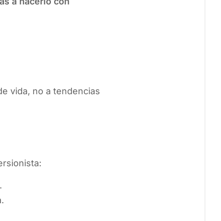
zas a hacerlo con
e vida, no a tendencias
rsionista:
.
.