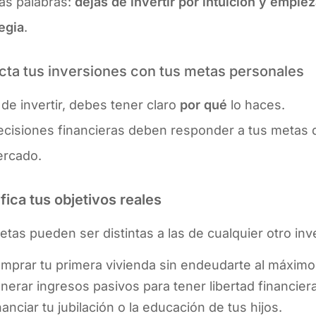
as palabras:
dejas de invertir por intuición y empie
egia
.
ta tus inversiones con tus metas personales
de invertir, debes tener claro
por qué
lo haces.
ecisiones financieras deben responder a tus metas d
ercado.
ifica tus objetivos reales
tas pueden ser distintas a las de cualquier otro inve
mprar tu primera vivienda sin endeudarte al máximo
nerar ingresos pasivos para tener libertad financiera
nanciar tu jubilación o la educación de tus hijos.