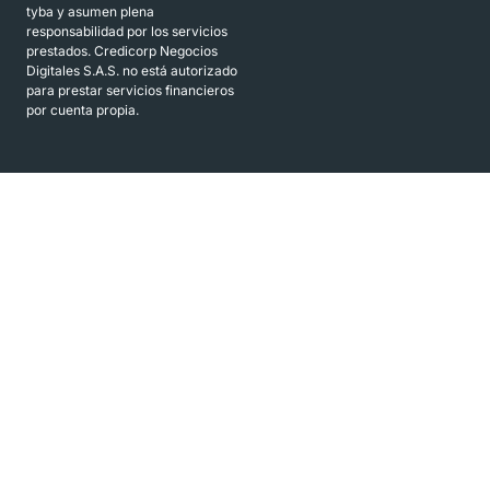
tyba y asumen plena
responsabilidad por los servicios
prestados. Credicorp Negocios
Digitales S.A.S. no está autorizado
para prestar servicios financieros
por cuenta propia.