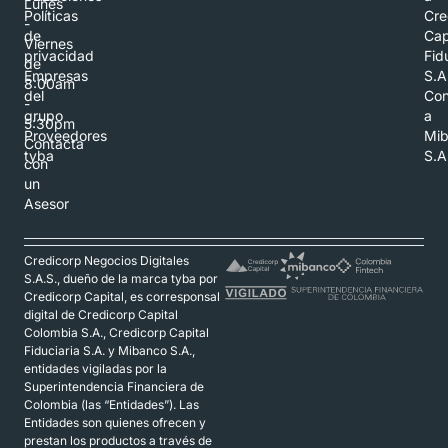
Lunes
Políticas
Cre
-
de
Cap
Viernes
privacidad
Fid
de
Empresas
S.A
8:00am
del
Con
-
grupo
a
5:30pm
Proveedores
Mi
Contacta
tyba
S.A
con
un
Asesor
Credicorp Negocios Digitales
S.A.S., dueño de la marca tyba por
Credicorp Capital, es corresponsal
digital de Credicorp Capital
Colombia S.A., Credicorp Capital
Fiduciaria S.A. y Mibanco S.A.,
entidades vigiladas por la
Superintendencia Financiera de
Colombia (las “Entidades”). Las
Entidades son quienes ofrecen y
prestan los productos a través de