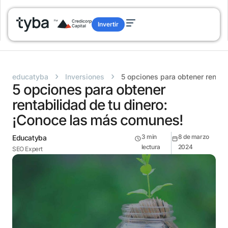
Invertir
›
›
educatyba
Inversiones
5 opciones para obtener rentab
5 opciones para obtener
rentabilidad de tu dinero:
¡Conoce las más comunes!
3
min
8 de marzo
Educatyba
lectura
2024
SEO Expert