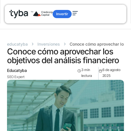
Invertir
›
›
educatyba
Inversiones
Conoce cómo aprovechar los obj
Conoce cómo aprovechar los
objetivos del análisis financiero
3
min
6 de agosto
Educatyba
lectura
2025
SEO Expert