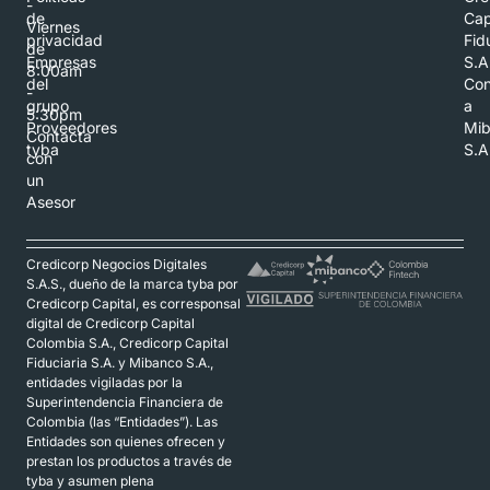
-
de
Cap
Viernes
privacidad
Fid
de
Empresas
S.A
8:00am
del
Con
-
grupo
a
5:30pm
Proveedores
Mi
Contacta
tyba
S.A
con
un
Asesor
Credicorp Negocios Digitales
S.A.S., dueño de la marca tyba por
Credicorp Capital, es corresponsal
digital de Credicorp Capital
Colombia S.A., Credicorp Capital
Fiduciaria S.A. y Mibanco S.A.,
entidades vigiladas por la
Superintendencia Financiera de
Colombia (las “Entidades”). Las
Entidades son quienes ofrecen y
prestan los productos a través de
tyba y asumen plena