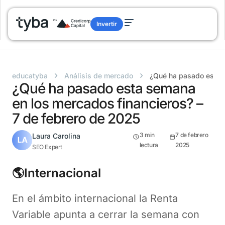
Invertir
›
›
educatyba
Análisis de mercado
¿Qué ha pasado esta s
¿Qué ha pasado esta semana
en los mercados financieros? –
7 de febrero de 2025
3
min
7 de febrero
Laura Carolina
lectura
2025
SEO Expert
🌎Internacional
En el ámbito internacional la Renta
Variable apunta a cerrar la semana con