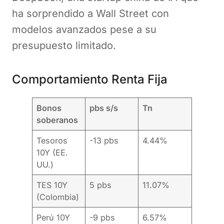
ha sorprendido a Wall Street con
modelos avanzados pese a su
presupuesto limitado.
Comportamiento Renta Fija
Bonos
pbs s/s
Tn
soberanos
Tesoros
-13 pbs
4.44%
10Y (EE.
UU.)
TES 10Y
5 pbs
11.07%
(Colombia)
Perú 10Y
-9 pbs
6.57%