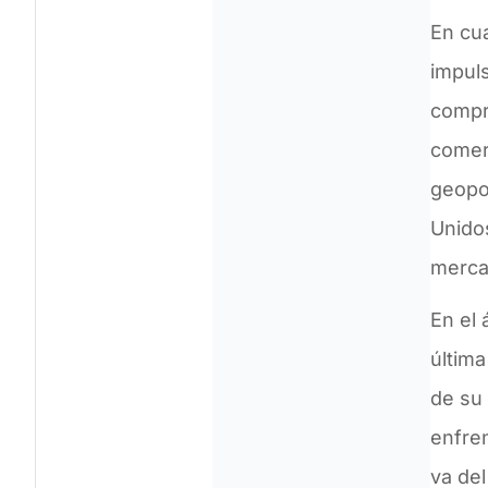
En cua
impul
compr
comer
geopol
Unidos
merca
En el 
última
de su 
enfre
va del