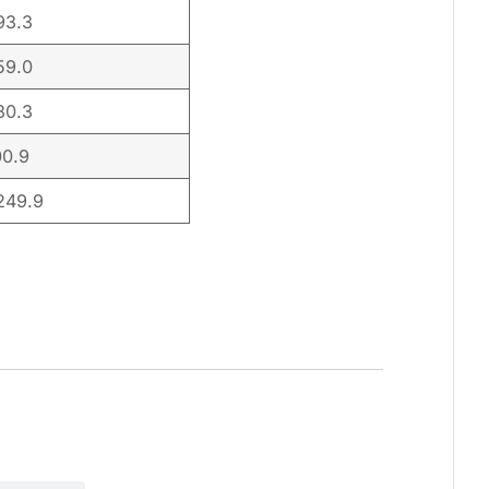
93.3
59.0
80.3
00.9
249.9