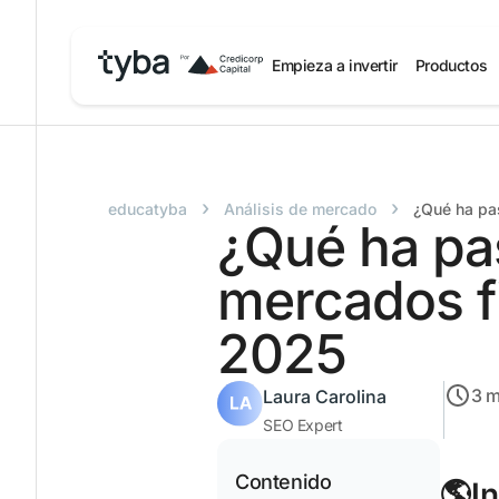
Empieza a invertir
Productos
›
›
educatyba
Análisis de mercado
¿Qué ha pa
¿Qué ha pa
mercados f
2025
3
m
Laura Carolina
SEO Expert
Contenido
🌎I