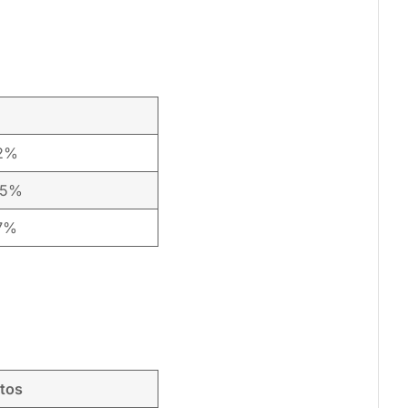
32%
85%
7%
tos