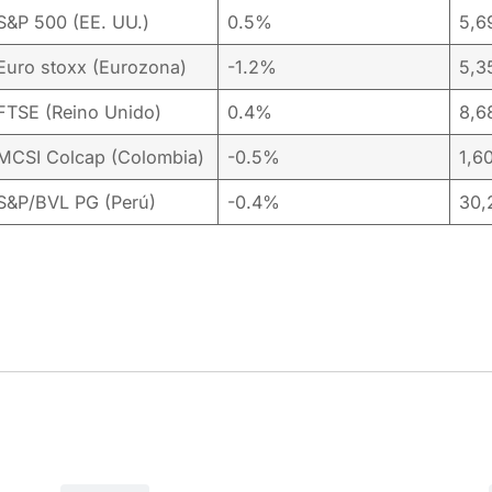
S&P 500 (EE. UU.)
0.5%
5,6
Euro stoxx (Eurozona)
-1.2%
5,3
FTSE (Reino Unido)
0.4%
8,6
MCSI Colcap (Colombia)
-0.5%
1,6
S&P/BVL PG (Perú)
-0.4%
30,