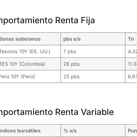
portamiento Renta Fija
Bonos soberanos
pbs s/s
Tn
Tesoros 10Y (EE. UU.)
7 pbs
4.
TES 10Y (Colombia)
28 pbs
11.
Perú 10Y (Perú)
25 pbs
6.6
portamiento Renta Variable
Índices bursátiles
% s/s
Pun