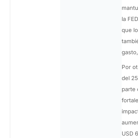
mantu
la FED
que lo
tambi
gasto,
Por o
del 25
parte 
fortal
impac
aumen
USD 6