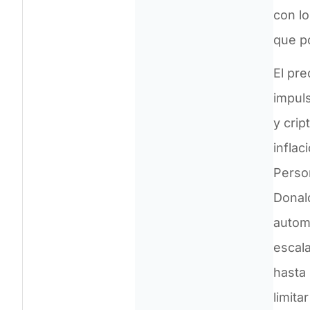
con lo
que po
El pr
impul
y cri
inflac
Person
Donal
autom
escala
hasta 
limita