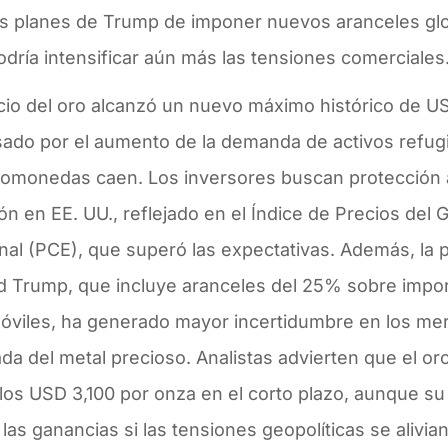
s planes de Trump de imponer nuevos aranceles globa
dría intensificar aún más las tensiones comerciales
ecio del oro alcanzó un nuevo máximo histórico de U
sado por el aumento de la demanda de activos refugi
ptomonedas caen. Los inversores buscan protección a
ión en EE. UU., reflejado en el Índice de Precios de
al (PCE), que superó las expectativas. Además, la p
d Trump, que incluye aranceles del 25% sobre impo
óviles, ha generado mayor incertidumbre en los mer
da del metal precioso. Analistas advierten que el or
los USD 3,100 por onza en el corto plazo, aunque su
r las ganancias si las tensiones geopolíticas se alivian