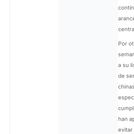
contin
aranc
centr
Por ot
seman
a su l
de ser
china
espec
cumpli
han ap
evitar