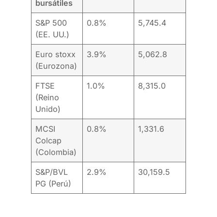
bursátiles
S&P 500
0.8%
5,745.4
(EE. UU.)
Euro stoxx
3.9%
5,062.8
(Eurozona)
FTSE
1.0%
8,315.0
(Reino
Unido)
MCSI
0.8%
1,331.6
Colcap
(Colombia)
S&P/BVL
2.9%
30,159.5
PG (Perú)