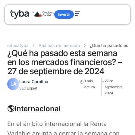
Invertir
›
›
educatyba
Análisis de mercado
¿Qué ha pasado esta 
¿Qué ha pasado esta semana
en los mercados financieros? –
27 de septiembre de 2024
3
min
27 de
Laura Carolina
lectura
septiembre
SEO Expert
2024
🌎Internacional
En el ámbito internacional la Renta
Variable apunta a cerrar la semana con