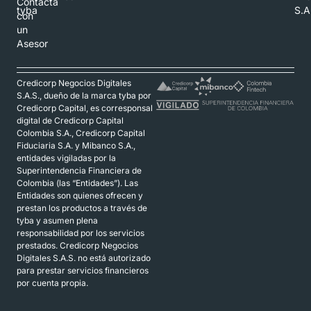
Contacta
tyba
S.A
con
un
Asesor
Credicorp Negocios Digitales
S.A.S., dueño de la marca tyba por
Credicorp Capital, es corresponsal
digital de Credicorp Capital
Colombia S.A., Credicorp Capital
Fiduciaria S.A. y Mibanco S.A.,
entidades vigiladas por la
Superintendencia Financiera de
Colombia (las “Entidades”). Las
Entidades son quienes ofrecen y
prestan los productos a través de
tyba y asumen plena
responsabilidad por los servicios
prestados. Credicorp Negocios
Digitales S.A.S. no está autorizado
para prestar servicios financieros
por cuenta propia.