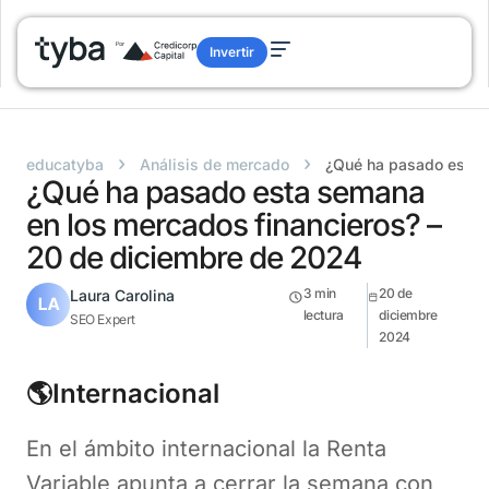
Invertir
›
›
educatyba
Análisis de mercado
¿Qué ha pasado esta 
¿Qué ha pasado esta semana
en los mercados financieros? –
20 de diciembre de 2024
3
min
20 de
Laura Carolina
lectura
diciembre
SEO Expert
2024
🌎Internacional
En el ámbito internacional la Renta
Variable apunta a cerrar la semana con