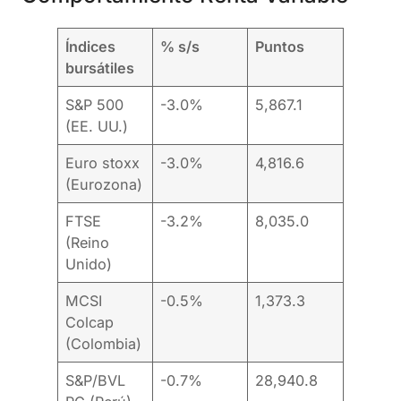
Índices
% s/s
Puntos
bursátiles
S&P 500
-3.0%
5,867.1
(EE. UU.)
Euro stoxx
-3.0%
4,816.6
(Eurozona)
FTSE
-3.2%
8,035.0
(Reino
Unido)
MCSI
-0.5%
1,373.3
Colcap
(Colombia)
S&P/BVL
-0.7%
28,940.8