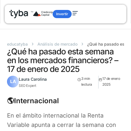
Invertir
›
›
educatyba
Análisis de mercado
¿Qué ha pasado esta s
¿Qué ha pasado esta semana
en los mercados financieros? –
17 de enero de 2025
3
min
17 de enero
Laura Carolina
lectura
2025
SEO Expert
🌎Internacional
En el ámbito internacional la Renta
Variable apunta a cerrar la semana con