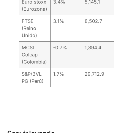
Euro stoxx
3.4%
5,145.1
(Eurozona)
FTSE
3.1%
8,502.7
(Reino
Unido)
MCSI
-0.7%
1,394.4
Colcap
(Colombia)
S&P/BVL
1.7%
29,712.9
PG (Perú)