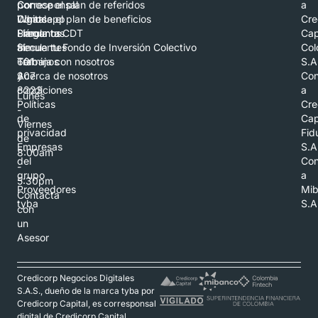
por
Corresponsal
Conoce el plan de referidos
a
Whatsapp
Digital
Conoce el plan de beneficios
Cre
Llámanos
Preguntas
Simula tu CDT
Cap
al
frecuentes
Simula tu Fondo de Inversión Colectivo
Col
601
Términos
Trabaja con nosotros
S.A
307
y
Acerca de nosotros
Con
8223
condiciones
a
Lunes
Políticas
Cre
-
de
Cap
Viernes
privacidad
Fid
de
Empresas
S.A
8:00am
del
Con
-
grupo
a
5:30pm
Proveedores
Mi
Contacta
tyba
S.A
con
un
Asesor
Credicorp Negocios Digitales
S.A.S., dueño de la marca tyba por
Credicorp Capital, es corresponsal
digital de Credicorp Capital