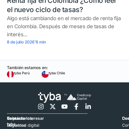
Renta fija en Colombia ¿Cómo leer
el nuevo ciclo de tasas?
Algo está cambiando en el mercado de renta fija
en Colombia. Después de meses de tasas de
interés...
.
8 de julio 2026
6
min
También estamos en:
tyba Perú
tyba Chile
Contáctanos
Sobre
Te puede interesar
Con
De
tyba
Hablemos
Seguridad digital
Con