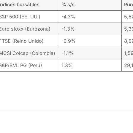
Índices bursátiles
% s/s
Pun
S&P 500 (EE. UU.)
-4.3%
5,5
Euro stoxx (Eurozona)
-1.3%
5,3
FTSE (Reino Unido)
-0.9%
8,5
MCSI Colcap (Colombia)
-1.1%
1,5
S&P/BVL PG (Perú)
1.3%
29,