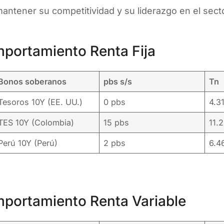
antener su competitividad y su liderazgo en el secto
portamiento Renta Fija
Bonos soberanos
pbs s/s
Tn
Tesoros 10Y (EE. UU.)
0 pbs
4.3
TES 10Y (Colombia)
15 pbs
11.
Perú 10Y (Perú)
2 pbs
6.
portamiento Renta Variable