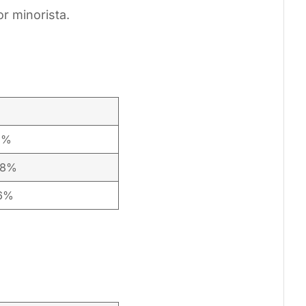
r minorista.
1%
28%
46%