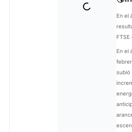
En el 
result
FTSE 
En el 
febrer
subió 
incre
energí
antici
aranc
escen