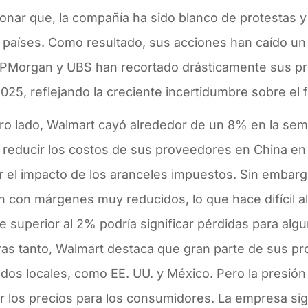
onar que, la compañía ha sido blanco de protestas y
s países. Como resultado, sus acciones han caído un
JPMorgan y UBS han recortado drásticamente sus p
025, reflejando la creciente incertidumbre sobre el 
tro lado, Walmart cayó alrededor de un 8% en la se
 reducir los costos de sus proveedores en China en
ar el impacto de los aranceles impuestos. Sin embar
n con márgenes muy reducidos, lo que hace difícil a
e superior al 2% podría significar pérdidas para al
ras tanto, Walmart destaca que gran parte de sus p
os locales, como EE. UU. y México. Pero la presión 
ar los precios para los consumidores. La empresa si