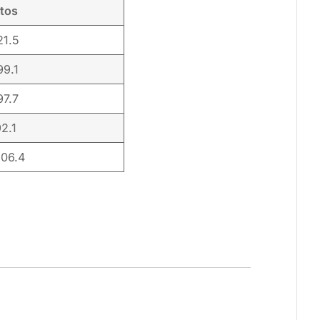
tos
21.5
99.1
97.7
92.1
106.4