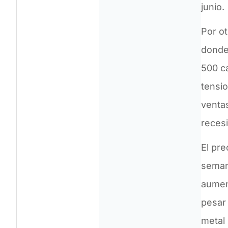
junio.
Por ot
donde
500 c
tensi
venta
reces
El pr
seman
aument
pesar 
metal