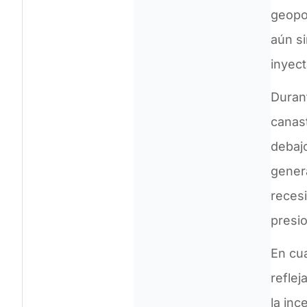
geopol
aún si
inyect
Durant
canas
debajo
genera
recesi
presi
En cua
refle
la inc