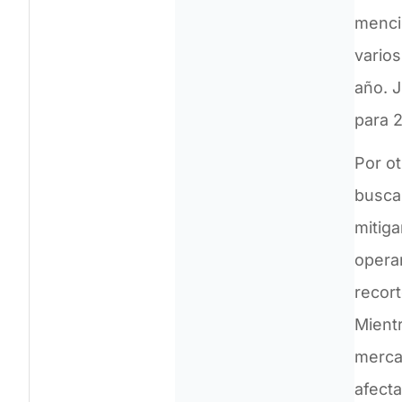
menci
vario
año. 
para 2
Por o
busca
mitig
opera
recort
Mient
mercad
afect