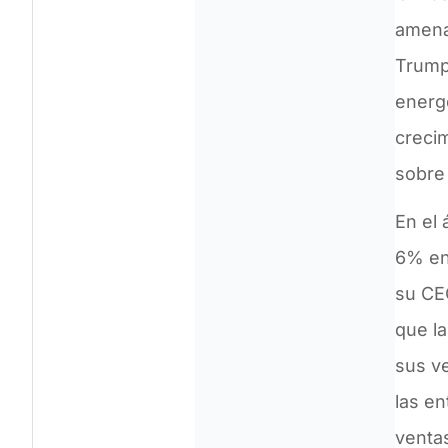
amena
Trump
energé
crecim
sobre 
En el 
6% en 
su CE
que la
sus v
las e
ventas