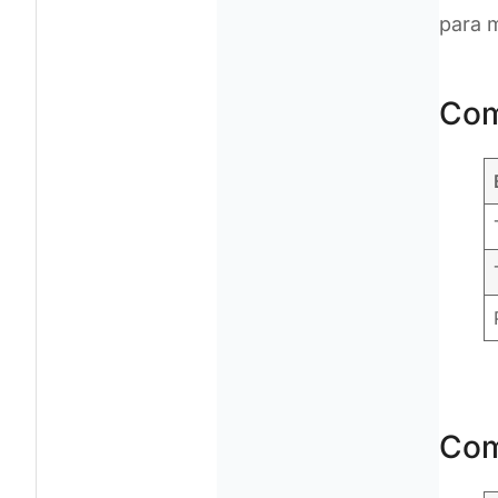
para m
Com
Com