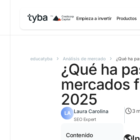
Empieza a invertir
Productos
›
›
educatyba
Análisis de mercado
¿Qué ha pa
¿Qué ha pa
mercados f
2025
3
m
Laura Carolina
SEO Expert
Contenido
🌎I