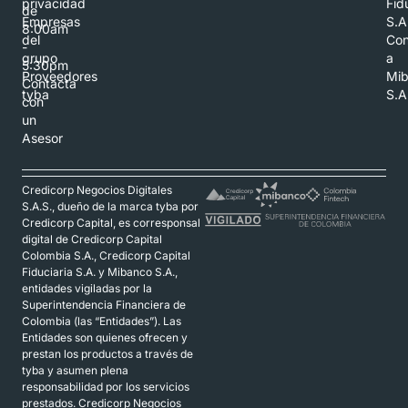
privacidad
Fid
de
Empresas
S.A
8:00am
del
Con
-
grupo
a
5:30pm
Proveedores
Mi
Contacta
tyba
S.A
con
un
Asesor
Credicorp Negocios Digitales
S.A.S., dueño de la marca tyba por
Credicorp Capital, es corresponsal
digital de Credicorp Capital
Colombia S.A., Credicorp Capital
Fiduciaria S.A. y Mibanco S.A.,
entidades vigiladas por la
Superintendencia Financiera de
Colombia (las “Entidades”). Las
Entidades son quienes ofrecen y
prestan los productos a través de
tyba y asumen plena
responsabilidad por los servicios
prestados. Credicorp Negocios