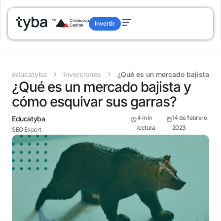
Invertir
›
›
educatyba
Inversiones
¿Qué es un mercado bajista y 
¿Qué es un mercado bajista y
cómo esquivar sus garras?
4
min
14 de febrero
Educatyba
lectura
2023
SEO Expert