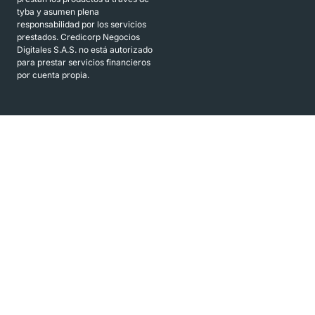
tyba y asumen plena
responsabilidad por los servicios
prestados. Credicorp Negocios
Digitales S.A.S. no está autorizado
para prestar servicios financieros
por cuenta propia.