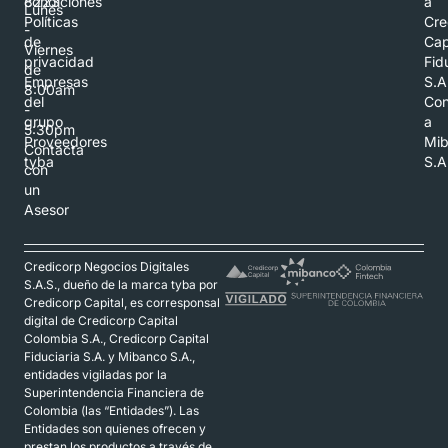
8223
condiciones
a
Lunes
Políticas
Cre
-
de
Cap
Viernes
privacidad
Fid
de
Empresas
S.A
8:00am
del
Con
-
grupo
a
5:30pm
Proveedores
Mi
Contacta
tyba
S.A
con
un
Asesor
Credicorp Negocios Digitales
S.A.S., dueño de la marca tyba por
Credicorp Capital, es corresponsal
digital de Credicorp Capital
Colombia S.A., Credicorp Capital
Fiduciaria S.A. y Mibanco S.A.,
entidades vigiladas por la
Superintendencia Financiera de
Colombia (las “Entidades”). Las
Entidades son quienes ofrecen y
prestan los productos a través de