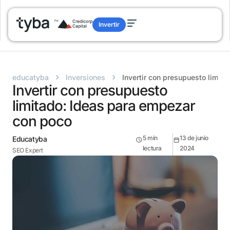
Invertir
›
›
educatyba
Inversiones
Invertir con presupuesto limit
Invertir con presupuesto
limitado: Ideas para empezar
con poco
5
min
13 de junio
Educatyba
lectura
2024
SEO Expert