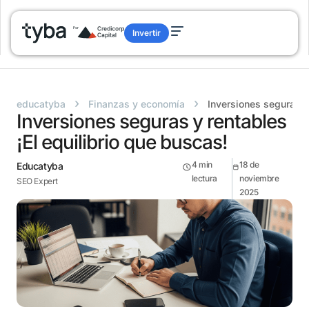
Invertir
›
›
educatyba
Finanzas y economía
Inversiones seguras y 
Inversiones seguras y rentables
¡El equilibrio que buscas!
4
min
18 de
Educatyba
lectura
noviembre
SEO Expert
2025