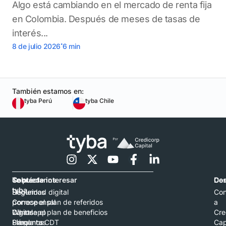
Algo está cambiando en el mercado de renta fija
en Colombia. Después de meses de tasas de
interés...
.
8 de julio 2026
6
min
También estamos en:
tyba Perú
tyba Chile
Contáctanos
Sobre
Te puede interesar
Con
De
tyba
Hablemos
Seguridad digital
Con
por
Corresponsal
Conoce el plan de referidos
a
Whatsapp
Digital
Conoce el plan de beneficios
Cre
Llámanos
Preguntas
Simula tu CDT
Cap