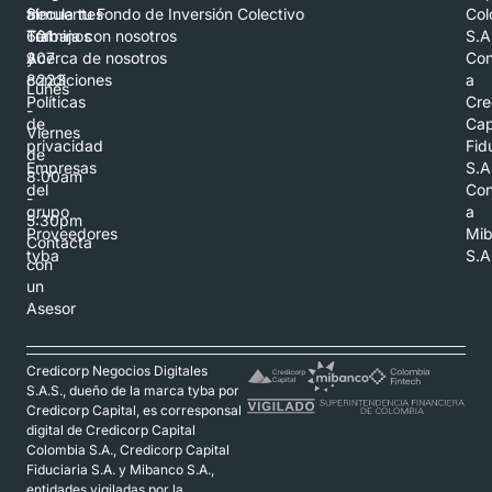
al
frecuentes
Simula tu Fondo de Inversión Colectivo
Col
601
Términos
Trabaja con nosotros
S.A
307
y
Acerca de nosotros
Con
8223
condiciones
a
Lunes
Políticas
Cre
-
de
Cap
Viernes
privacidad
Fid
de
Empresas
S.A
8:00am
del
Con
-
grupo
a
5:30pm
Proveedores
Mi
Contacta
tyba
S.A
con
un
Asesor
Credicorp Negocios Digitales
S.A.S., dueño de la marca tyba por
Credicorp Capital, es corresponsal
digital de Credicorp Capital
Colombia S.A., Credicorp Capital
Fiduciaria S.A. y Mibanco S.A.,
entidades vigiladas por la