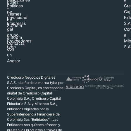
Lunes
Políticas
Cre
-
de
Cap
Viernes
privacidad
Fid
de
Empresas
S.A
8:00am
del
Con
-
grupo
a
5:30pm
Proveedores
Mi
Contacta
tyba
S.A
con
un
Asesor
Credicorp Negocios Digitales
S.A.S., dueño de la marca tyba por
Credicorp Capital, es corresponsal
digital de Credicorp Capital
Colombia S.A., Credicorp Capital
Fiduciaria S.A. y Mibanco S.A.,
entidades vigiladas por la
Superintendencia Financiera de
Colombia (las “Entidades”). Las
Entidades son quienes ofrecen y
prestan los productos a través de