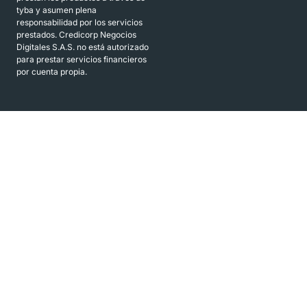
tyba y asumen plena
responsabilidad por los servicios
prestados. Credicorp Negocios
Digitales S.A.S. no está autorizado
para prestar servicios financieros
por cuenta propia.