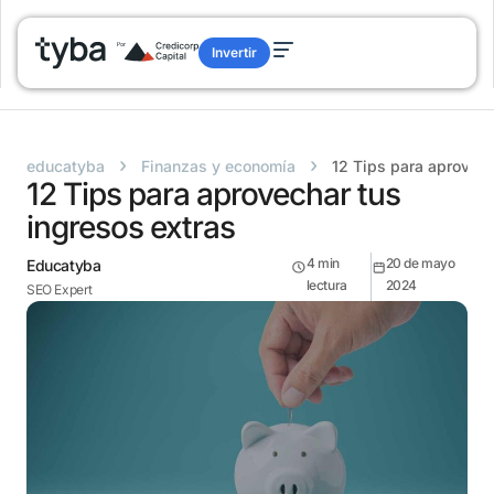
Invertir
›
›
educatyba
Finanzas y economía
12 Tips para aprovech
12 Tips para aprovechar tus
ingresos extras
4
min
20 de mayo
Educatyba
lectura
2024
SEO Expert