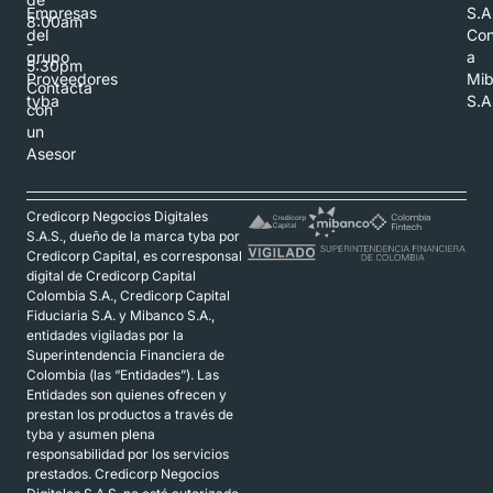
Empresas
S.A
8:00am
del
Con
-
grupo
a
5:30pm
Proveedores
Mi
Contacta
tyba
S.A
con
un
Asesor
Credicorp Negocios Digitales
S.A.S., dueño de la marca tyba por
Credicorp Capital, es corresponsal
digital de Credicorp Capital
Colombia S.A., Credicorp Capital
Fiduciaria S.A. y Mibanco S.A.,
entidades vigiladas por la
Superintendencia Financiera de
Colombia (las “Entidades”). Las
Entidades son quienes ofrecen y
prestan los productos a través de
tyba y asumen plena
responsabilidad por los servicios
prestados. Credicorp Negocios