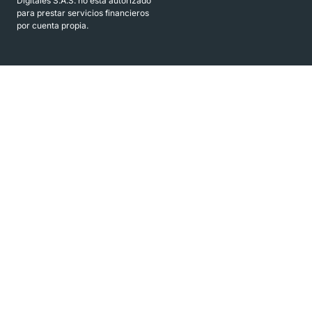
Digitales S.A.S. no está autorizado
para prestar servicios financieros
por cuenta propia.