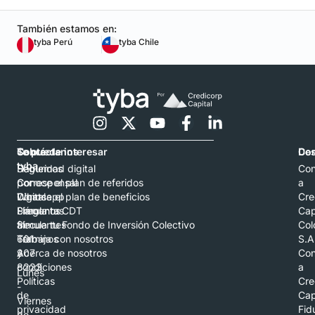
También estamos en:
tyba Perú
tyba Chile
Contáctanos
Sobre
Te puede interesar
Con
De
tyba
Hablemos
Seguridad digital
Con
por
Corresponsal
Conoce el plan de referidos
a
Whatsapp
Digital
Conoce el plan de beneficios
Cre
Llámanos
Preguntas
Simula tu CDT
Cap
al
frecuentes
Simula tu Fondo de Inversión Colectivo
Col
601
Términos
Trabaja con nosotros
S.A
307
y
Acerca de nosotros
Con
8223
condiciones
a
Lunes
Políticas
Cre
-
de
Cap
Viernes
privacidad
Fid
de