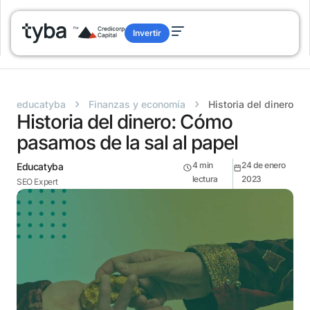
Invertir
›
›
educatyba
Finanzas y economía
Historia del dinero: 
Historia del dinero: Cómo
pasamos de la sal al papel
4
min
24 de enero
Educatyba
lectura
2023
SEO Expert