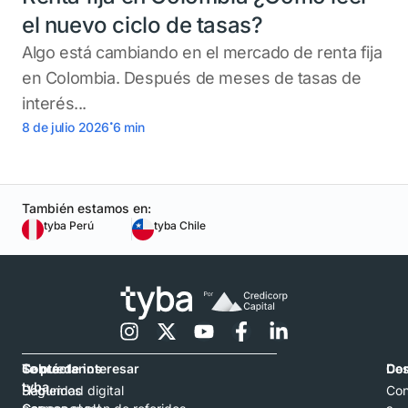
el nuevo ciclo de tasas?
Algo está cambiando en el mercado de renta fija
en Colombia. Después de meses de tasas de
interés...
.
8 de julio 2026
6
min
También estamos en:
tyba Perú
tyba Chile
Contáctanos
Sobre
Te puede interesar
Con
De
tyba
Hablemos
Seguridad digital
Con