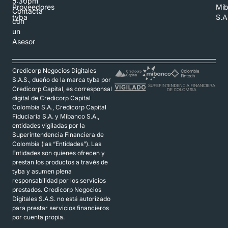
5:30pm
Proveedores
Mi
Contacta
tyba
S.A
con
un
Asesor
Credicorp Negocios Digitales
S.A.S., dueño de la marca tyba por
Credicorp Capital, es corresponsal
digital de Credicorp Capital
Colombia S.A., Credicorp Capital
Fiduciaria S.A. y Mibanco S.A.,
entidades vigiladas por la
Superintendencia Financiera de
Colombia (las “Entidades”). Las
Entidades son quienes ofrecen y
prestan los productos a través de
tyba y asumen plena
responsabilidad por los servicios
prestados. Credicorp Negocios
Digitales S.A.S. no está autorizado
para prestar servicios financieros
por cuenta propia.