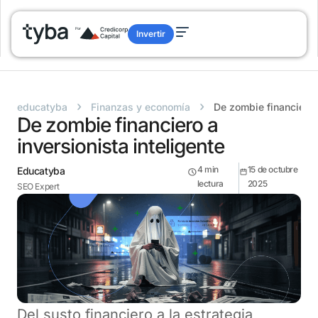
Invertir
›
›
educatyba
Finanzas y economía
De zombie financiero a
De zombie financiero a
inversionista inteligente
4
min
15 de octubre
Educatyba
lectura
2025
SEO Expert
Del susto financiero a la estrategia