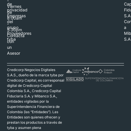
-
de
Cap
Viernes
privacidad
Fid
de
Empresas
S.A
8:00am
del
Con
-
grupo
a
5:30pm
Proveedores
Mi
Contacta
tyba
S.A
con
un
Asesor
Credicorp Negocios Digitales
S.A.S., dueño de la marca tyba por
Credicorp Capital, es corresponsal
digital de Credicorp Capital
Colombia S.A., Credicorp Capital
Fiduciaria S.A. y Mibanco S.A.,
entidades vigiladas por la
Superintendencia Financiera de
Colombia (las “Entidades”). Las
Entidades son quienes ofrecen y
prestan los productos a través de
tyba y asumen plena