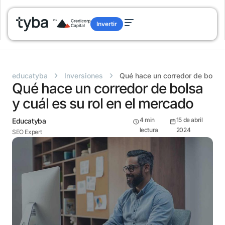
Invertir
›
›
educatyba
Inversiones
Qué hace un corredor de bolsa 
Qué hace un corredor de bolsa
y cuál es su rol en el mercado
4
min
15 de abril
Educatyba
lectura
2024
SEO Expert