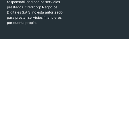
responsabilidad por los servicios
prestados. Credicorp Negocios
Digitales S.A.S. no está autorizado
para prestar servicios financieros
por cuenta propia.