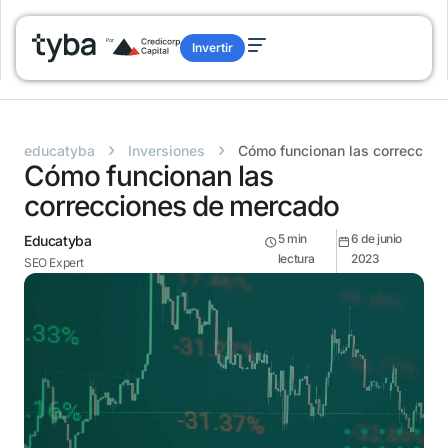
Invertir
›
›
educatyba
Inversiones
Cómo funcionan las correccion
Cómo funcionan las
correcciones de mercado
5
min
6 de junio
Educatyba
lectura
2023
SEO Expert