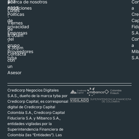
307
y
Acerca de nosotros
Con
8223
condiciones
a
Lunes
Políticas
Cre
-
de
Cap
Viernes
privacidad
Fid
de
Empresas
S.A
8:00am
del
Con
-
grupo
a
5:30pm
Proveedores
Mi
Contacta
tyba
S.A
con
un
Asesor
Credicorp Negocios Digitales
S.A.S., dueño de la marca tyba por
Credicorp Capital, es corresponsal
digital de Credicorp Capital
Colombia S.A., Credicorp Capital
Fiduciaria S.A. y Mibanco S.A.,
entidades vigiladas por la
Superintendencia Financiera de
Colombia (las “Entidades”). Las