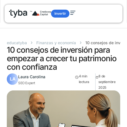
Invertir
›
›
educatyba
Finanzas y economía
10 consejos de invers
10 consejos de inversión para
empezar a crecer tu patrimonio
con confianza
4
min
8 de
Laura Carolina
lectura
septiembre
SEO Expert
2025