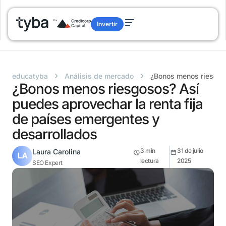
Invertir
›
›
educatyba
Análisis de mercado
¿Bonos menos riesgoso
¿Bonos menos riesgosos? Así
puedes aprovechar la renta fija
de países emergentes y
desarrollados
3
min
31 de julio
Laura Carolina
lectura
2025
SEO Expert