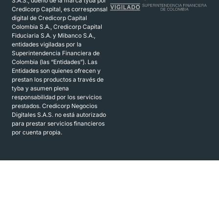
S.A.S., dueño de la marca tyba por
Credicorp Capital, es corresponsal
digital de Credicorp Capital
Colombia S.A., Credicorp Capital
Fiduciaria S.A. y Mibanco S.A.,
entidades vigiladas por la
Superintendencia Financiera de
Colombia (las “Entidades”). Las
Entidades son quienes ofrecen y
prestan los productos a través de
tyba y asumen plena
responsabilidad por los servicios
prestados. Credicorp Negocios
Digitales S.A.S. no está autorizado
para prestar servicios financieros
por cuenta propia.