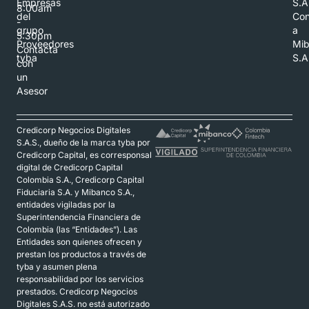
Empresas
S.A
8:00am
del
Con
-
grupo
a
5:30pm
Proveedores
Mi
Contacta
tyba
S.A
con
un
Asesor
Credicorp Negocios Digitales
S.A.S., dueño de la marca tyba por
Credicorp Capital, es corresponsal
digital de Credicorp Capital
Colombia S.A., Credicorp Capital
Fiduciaria S.A. y Mibanco S.A.,
entidades vigiladas por la
Superintendencia Financiera de
Colombia (las “Entidades”). Las
Entidades son quienes ofrecen y
prestan los productos a través de
tyba y asumen plena
responsabilidad por los servicios
prestados. Credicorp Negocios
Digitales S.A.S. no está autorizado