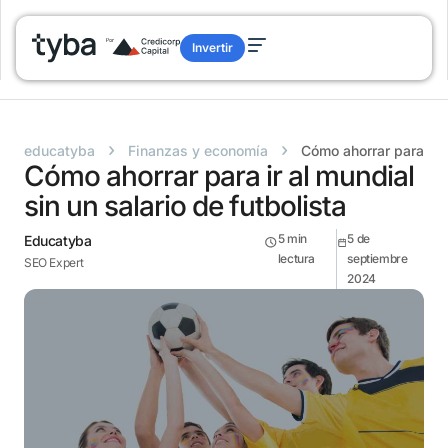
Invertir
›
›
educatyba
Finanzas y economía
Cómo ahorrar para ir a
Cómo ahorrar para ir al mundial
sin un salario de futbolista
5
min
5 de
Educatyba
lectura
septiembre
SEO Expert
2024