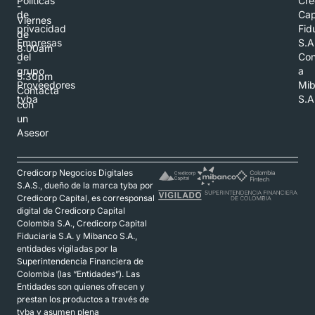
Políticas
Cre
-
de
Cap
Viernes
privacidad
Fid
de
Empresas
S.A
8:00am
del
Con
-
grupo
a
5:30pm
Proveedores
Mi
Contacta
tyba
S.A
con
un
Asesor
Credicorp Negocios Digitales
S.A.S., dueño de la marca tyba por
Credicorp Capital, es corresponsal
digital de Credicorp Capital
Colombia S.A., Credicorp Capital
Fiduciaria S.A. y Mibanco S.A.,
entidades vigiladas por la
Superintendencia Financiera de
Colombia (las “Entidades”). Las
Entidades son quienes ofrecen y
prestan los productos a través de
tyba y asumen plena