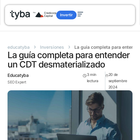
Invertir
›
›
educatyba
Inversiones
La guía completa para entende
La guía completa para entender
un CDT desmaterializado
3
min
20 de
Educatyba
lectura
septiembre
SEO Expert
2024