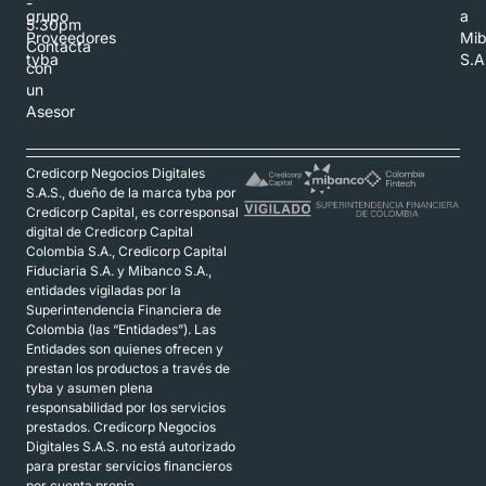
-
grupo
a
5:30pm
Proveedores
Mi
Contacta
tyba
S.A
con
un
Asesor
Credicorp Negocios Digitales
S.A.S., dueño de la marca tyba por
Credicorp Capital, es corresponsal
digital de Credicorp Capital
Colombia S.A., Credicorp Capital
Fiduciaria S.A. y Mibanco S.A.,
entidades vigiladas por la
Superintendencia Financiera de
Colombia (las “Entidades”). Las
Entidades son quienes ofrecen y
prestan los productos a través de
tyba y asumen plena
responsabilidad por los servicios
prestados. Credicorp Negocios
Digitales S.A.S. no está autorizado
para prestar servicios financieros
por cuenta propia.