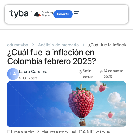
Invertir
›
›
educatyba
Análisis de mercado
¿Cuál fue la inflación
¿Cuál fue la inflación en
Colombia febrero 2025?
5
min
14 de marzo
Laura Carolina
lectura
2025
SEO Expert
El pasado 7 de marzo, el DANE dio a