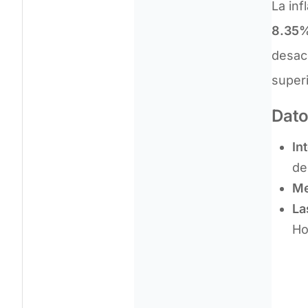
La inf
8.35
desace
superi
Dato
In
de
Me
La
Ho