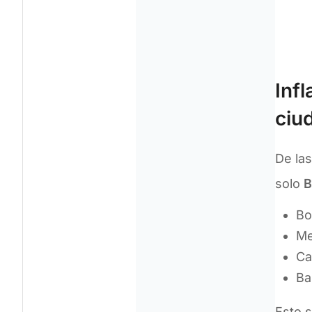
Inf
ciu
De las
solo
B
Bo
Me
Ca
Ba
Esto s