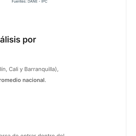
lisis por
n, Cali y Barranquilla),
promedio nacional
.
erca de entrar dentro del