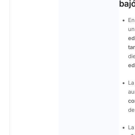
baj
En
u
ed
ta
di
ed
La
au
co
de
La