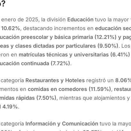
ó?
 enero de 2025, la división
Educación
tuvo la mayor 
n
10.62%
, destacando incrementos en
educación sec
ucación preescolar y básica primaria (12.21%) y pa
reas y clases dictadas por particulares (9.50%)
. Lo
eron en
matrículas técnicas y universitarias (6.41%)
ucación continuada (7.72%)
.
 categoría
Restaurantes y Hoteles
registró un
8.06
mentos en
comidas en comedores (11.59%)
,
restau
midas rápidas (7.50%)
, mientras que alojamientos 
l
4.19%
.
 categoría
Información y Comunicación
tuvo la mayo