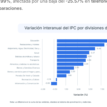
.99%
, afectada por una baja del
-25.57%
en
teléfon
paraciones
.