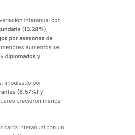
variación interanual con
undaria (13.28%),
gos por asesorías de
s menores aumentos se
y
diplomados y
%
, impulsado por
rantes (8.57%)
y
y bares crecieron menos
r caída interanual con un