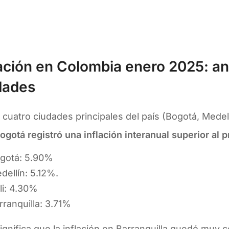
lación en Colombia enero 2025: aná
dades
 cuatro ciudades principales del país (Bogotá, Medellí
ogotá registró una inflación interanual superior al 
gotá: 5.90%
dellín: 5.12%.
li: 4.30%
rranquilla: 3.71%
ignifica que la inflación en Barranquilla quedó muy c