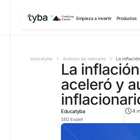
Empieza a invertir
Productos
›
›
educatyba
Análisis de mercado
La inflació
La inflaci
aceleró y a
inflacionari
4
m
Educatyba
SEO Expert