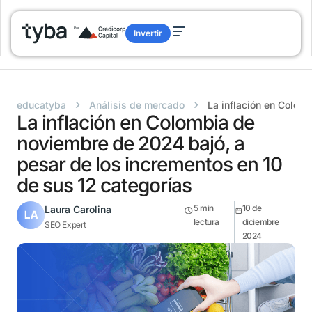
Invertir
›
›
educatyba
Análisis de mercado
La inflación en Colom
La inflación en Colombia de
noviembre de 2024 bajó, a
pesar de los incrementos en 10
de sus 12 categorías
5
min
10 de
Laura Carolina
lectura
diciembre
SEO Expert
2024