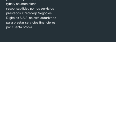
tyba y asumen plena
responsabilidad por los servicios
prestados. Credicorp Negocios
Digitales S.A.S. no está autorizado
para prestar servicios financieros
por cuenta propia.