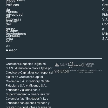
Lunes
Políticas
Cre
-
de
Cap
Viernes
privacidad
Fid
de
Empresas
S.A
8:00am
del
Con
-
grupo
a
5:30pm
Proveedores
Mi
Contacta
tyba
S.A
con
un
Asesor
Credicorp Negocios Digitales
S.A.S., dueño de la marca tyba por
Credicorp Capital, es corresponsal
digital de Credicorp Capital
Colombia S.A., Credicorp Capital
Fiduciaria S.A. y Mibanco S.A.,
entidades vigiladas por la
Superintendencia Financiera de
Colombia (las “Entidades”). Las
Entidades son quienes ofrecen y
prestan los productos a través de