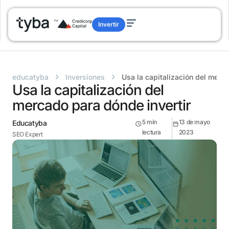
Invertir
›
›
educatyba
Inversiones
Usa la capitalización del merca
Usa la capitalización del
mercado para dónde invertir
5
min
13 de mayo
Educatyba
lectura
2023
SEO Expert