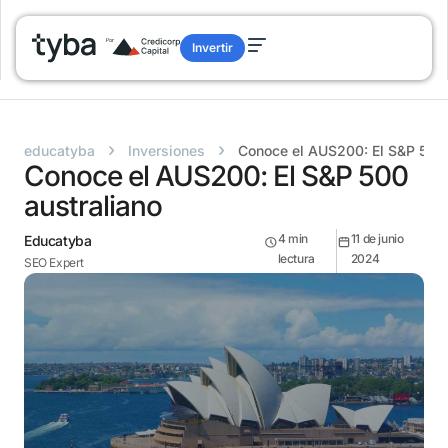
Invertir
›
›
educatyba
Inversiones
Conoce el AUS200: El S&P 500 
Conoce el AUS200: El S&P 500
australiano
4
min
11 de junio
Educatyba
lectura
2024
SEO Expert