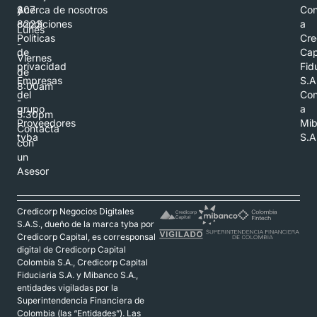
307
y
Acerca de nosotros
Con
8223
condiciones
a
Lunes
Políticas
Cre
-
de
Cap
Viernes
privacidad
Fid
de
Empresas
S.A
8:00am
del
Con
-
grupo
a
5:30pm
Proveedores
Mi
Contacta
tyba
S.A
con
un
Asesor
Credicorp Negocios Digitales
S.A.S., dueño de la marca tyba por
Credicorp Capital, es corresponsal
digital de Credicorp Capital
Colombia S.A., Credicorp Capital
Fiduciaria S.A. y Mibanco S.A.,
entidades vigiladas por la
Superintendencia Financiera de
Colombia (las “Entidades”). Las