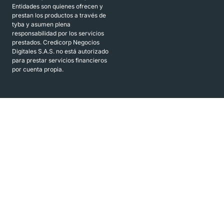
Entidades son quienes ofrecen y
prestan los productos a través de
tyba y asumen plena
responsabilidad por los servicios
prestados. Credicorp Negocios
Digitales S.A.S. no está autorizado
para prestar servicios financieros
por cuenta propia.