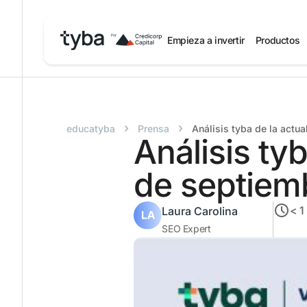
Empieza a invertir
Productos
›
›
educatyba
Prensa
Análisis tyba de la actu
Análisis tyb
de septiem
< 1
Laura Carolina
SEO Expert