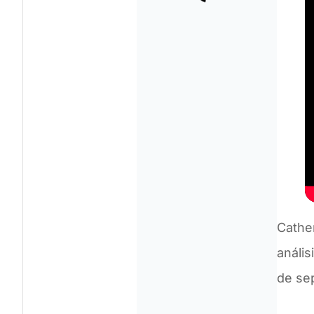
Cathe
análi
de se