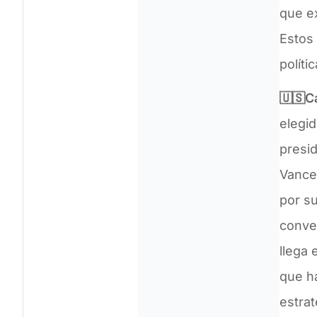
que e
Estos 
políti
🇺🇸C
elegi
presi
Vance,
por su
conver
llega 
que ha
estrat