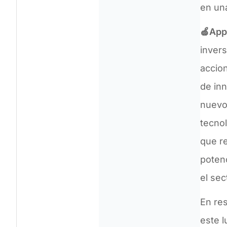
en un
🍏App
inver
accion
de inn
nuevos
tecnol
que re
poten
el sec
En res
este 