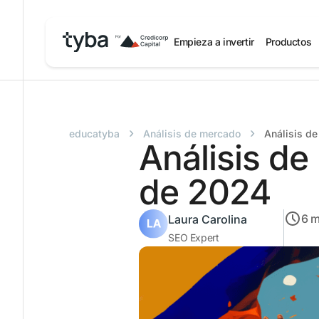
Empieza a invertir
Productos
›
›
educatyba
Análisis de mercado
Análisis d
Análisis de
de 2024
6
m
Laura Carolina
SEO Expert