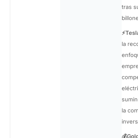
tras s
billo
⚡Tesl
la re
enfoqu
empre
compet
eléctr
sumini
la com
invers
💰Gol