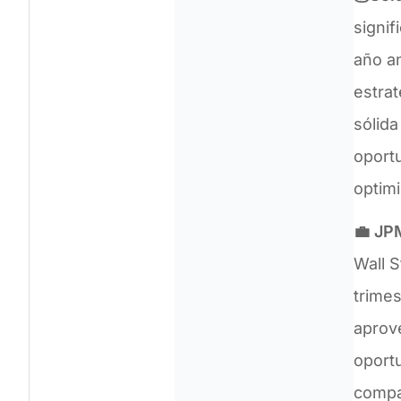
signif
año a
estrat
sólida
oportu
optim
💼 JP
Wall S
trimes
aprov
oportu
compa