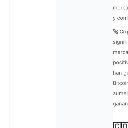
mercad
y conf
🚀 Cr
signif
merca
positi
han ge
Bitcoi
aumen
ganan
🇨