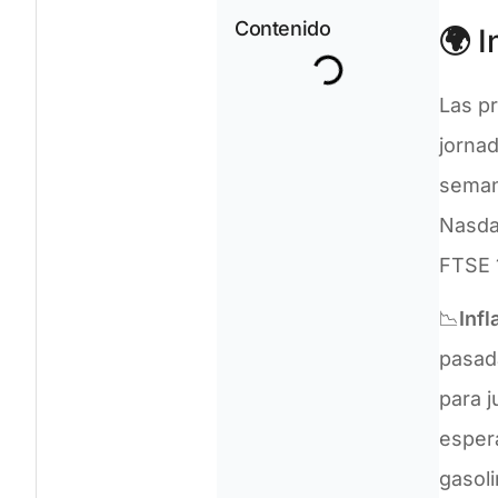
Contenido
🌍
I
Las p
jornad
seman
Nasda
FTSE 
📉
Inf
pasada
para 
espera
gasoli