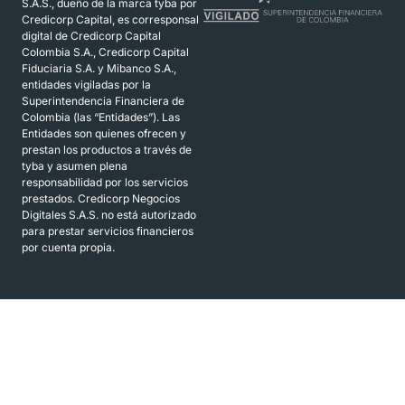
S.A.S., dueño de la marca tyba por
Credicorp Capital, es corresponsal
digital de Credicorp Capital
Colombia S.A., Credicorp Capital
Fiduciaria S.A. y Mibanco S.A.,
entidades vigiladas por la
Superintendencia Financiera de
Colombia (las “Entidades”). Las
Entidades son quienes ofrecen y
prestan los productos a través de
tyba y asumen plena
responsabilidad por los servicios
prestados. Credicorp Negocios
Digitales S.A.S. no está autorizado
para prestar servicios financieros
por cuenta propia.