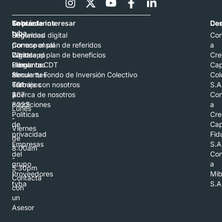
Contáctanos
Sobre
Te puede interesar
Con
De
tyba
Hablemos
Seguridad digital
Con
por
Corresponsal
Conoce el plan de referidos
a
Whatsapp
Digital
Conoce el plan de beneficios
Cre
Llámanos
Preguntas
Simula tu CDT
Cap
al
frecuentes
Simula tu Fondo de Inversión Colectivo
Col
601
Términos
Trabaja con nosotros
S.A
307
y
Acerca de nosotros
Con
8223
condiciones
a
Lunes
Políticas
Cre
-
de
Cap
Viernes
privacidad
Fid
de
Empresas
S.A
8:00am
del
Con
-
grupo
a
5:30pm
Proveedores
Mi
Contacta
tyba
S.A
con
un
Asesor