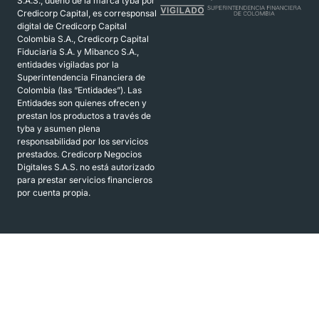
S.A.S., dueño de la marca tyba por
Credicorp Capital, es corresponsal
digital de Credicorp Capital
Colombia S.A., Credicorp Capital
Fiduciaria S.A. y Mibanco S.A.,
entidades vigiladas por la
Superintendencia Financiera de
Colombia (las “Entidades”). Las
Entidades son quienes ofrecen y
prestan los productos a través de
tyba y asumen plena
responsabilidad por los servicios
prestados. Credicorp Negocios
Digitales S.A.S. no está autorizado
para prestar servicios financieros
por cuenta propia.