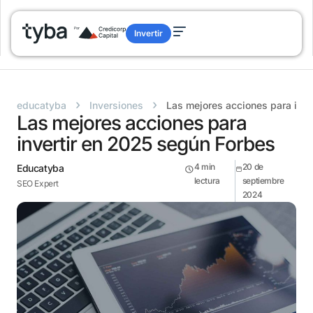
Invertir
›
›
educatyba
Inversiones
Las mejores acciones para inve
Las mejores acciones para
invertir en 2025 según Forbes
4
min
20 de
Educatyba
lectura
septiembre
SEO Expert
2024