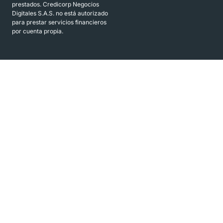
prestados. Credicorp Negocios
Digitales S.A.S. no está autorizado
para prestar servicios financieros
por cuenta propia.