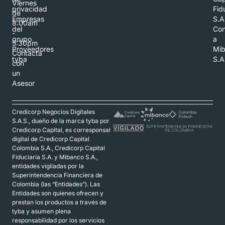
Viernes
privacidad
Fid
de
Empresas
S.A
8:00am
del
Con
-
grupo
a
5:30pm
Proveedores
Mi
Contacta
tyba
S.A
con
un
Asesor
Credicorp Negocios Digitales
S.A.S., dueño de la marca tyba por
Credicorp Capital, es corresponsal
digital de Credicorp Capital
Colombia S.A., Credicorp Capital
Fiduciaria S.A. y Mibanco S.A.,
entidades vigiladas por la
Superintendencia Financiera de
Colombia (las “Entidades”). Las
Entidades son quienes ofrecen y
prestan los productos a través de
tyba y asumen plena
responsabilidad por los servicios