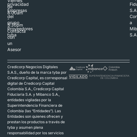
Viernes
privacidad
Fid
de
Empresas
S.A
8:00am
del
Con
-
grupo
a
5:30pm
Proveedores
Mi
Contacta
tyba
S.A
con
un
Asesor
Credicorp Negocios Digitales
S.A.S., dueño de la marca tyba por
Credicorp Capital, es corresponsal
digital de Credicorp Capital
Colombia S.A., Credicorp Capital
Fiduciaria S.A. y Mibanco S.A.,
entidades vigiladas por la
Superintendencia Financiera de
Colombia (las “Entidades”). Las
Entidades son quienes ofrecen y
prestan los productos a través de
tyba y asumen plena
responsabilidad por los servicios