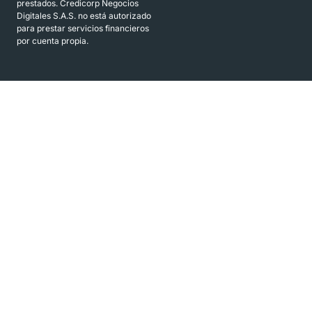
prestados. Credicorp Negocios
Digitales S.A.S. no está autorizado
para prestar servicios financieros
por cuenta propia.