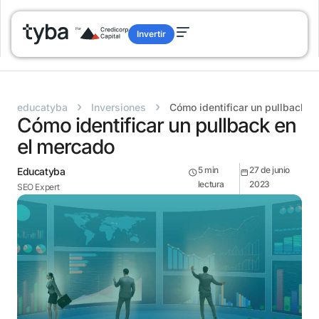
Invertir
›
›
educatyba
Inversiones
Cómo identificar un pullback e
Cómo identificar un pullback en
el mercado
5
min
27 de junio
Educatyba
lectura
2023
SEO Expert