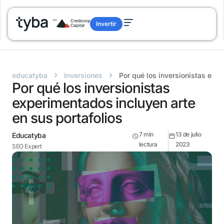
Invertir
›
›
educatyba
Inversiones
Por qué los inversionistas expe
Por qué los inversionistas
experimentados incluyen arte
en sus portafolios
7
min
13 de julio
Educatyba
lectura
2023
SEO Expert