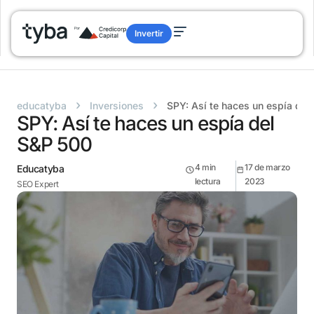
Invertir
›
›
educatyba
Inversiones
SPY: Así te haces un espía del
SPY: Así te haces un espía del
S&P 500
4
min
17 de marzo
Educatyba
lectura
2023
SEO Expert