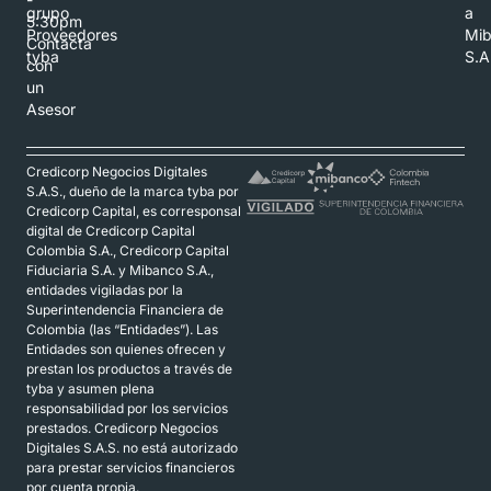
grupo
a
5:30pm
Proveedores
Mi
Contacta
tyba
S.A
con
un
Asesor
Credicorp Negocios Digitales
S.A.S., dueño de la marca tyba por
Credicorp Capital, es corresponsal
digital de Credicorp Capital
Colombia S.A., Credicorp Capital
Fiduciaria S.A. y Mibanco S.A.,
entidades vigiladas por la
Superintendencia Financiera de
Colombia (las “Entidades”). Las
Entidades son quienes ofrecen y
prestan los productos a través de
tyba y asumen plena
responsabilidad por los servicios
prestados. Credicorp Negocios
Digitales S.A.S. no está autorizado
para prestar servicios financieros
por cuenta propia.