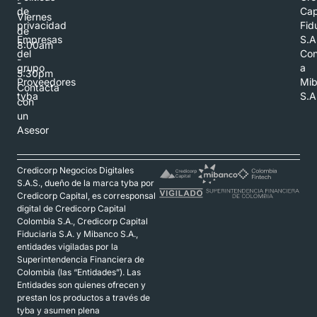
-
de
Cap
Viernes
privacidad
Fid
de
Empresas
S.A
8:00am
del
Con
-
grupo
a
5:30pm
Proveedores
Mi
Contacta
tyba
S.A
con
un
Asesor
Credicorp Negocios Digitales
S.A.S., dueño de la marca tyba por
Credicorp Capital, es corresponsal
digital de Credicorp Capital
Colombia S.A., Credicorp Capital
Fiduciaria S.A. y Mibanco S.A.,
entidades vigiladas por la
Superintendencia Financiera de
Colombia (las “Entidades”). Las
Entidades son quienes ofrecen y
prestan los productos a través de
tyba y asumen plena