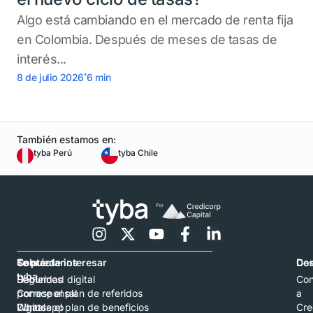
Algo está cambiando en el mercado de renta fija
en Colombia. Después de meses de tasas de
interés...
.
8 de julio 2026
6
min
También estamos en:
tyba Perú
tyba Chile
Contáctanos
Sobre
Te puede interesar
Con
De
tyba
Hablemos
Seguridad digital
Con
por
Corresponsal
Conoce el plan de referidos
a
Whatsapp
Digital
Conoce el plan de beneficios
Cre