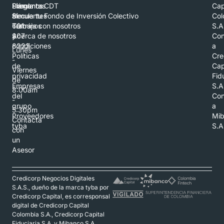
Llámanos
Preguntas
Simula tu CDT
Cap
al
frecuentes
Simula tu Fondo de Inversión Colectivo
Col
601
Términos
Trabaja con nosotros
S.A
307
y
Acerca de nosotros
Con
8223
condiciones
a
Lunes
Políticas
Cre
-
de
Cap
Viernes
privacidad
Fid
de
Empresas
S.A
8:00am
del
Con
-
grupo
a
5:30pm
Proveedores
Mi
Contacta
tyba
S.A
con
un
Asesor
Credicorp Negocios Digitales
S.A.S., dueño de la marca tyba por
Credicorp Capital, es corresponsal
digital de Credicorp Capital
Colombia S.A., Credicorp Capital
Fiduciaria S.A. y Mibanco S.A.,