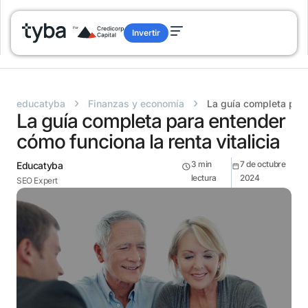
Invertir
›
›
educatyba
Finanzas y economía
La guía completa para
La guía completa para entender
cómo funciona la renta vitalicia
3
min
7 de octubre
Educatyba
lectura
2024
SEO Expert