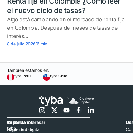
Renta fija en Colombia ¿Cómo leer
el nuevo ciclo de tasas?
Algo está cambiando en el mercado de renta fija
en Colombia. Después de meses de tasas de
interés...
.
8 de julio 2026
6
min
También estamos en:
tyba Perú
tyba Chile
Contáctanos
Sobre
Te puede interesar
Con
De
tyba
Hablemos
Seguridad digital
Con