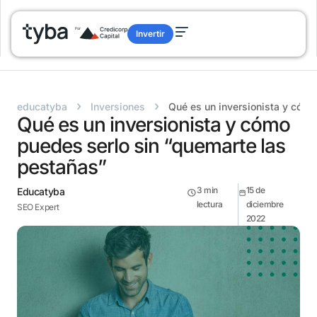
Invertir
›
›
educatyba
Inversiones
Qué es un inversionista y cómo
Qué es un inversionista y cómo
puedes serlo sin “quemarte las
pestañas”
3
min
15 de
Educatyba
lectura
diciembre
SEO Expert
2022