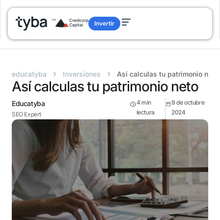
Invertir
›
›
educatyba
Inversiones
Así calculas tu patrimonio neto
Así calculas tu patrimonio neto
4
min
9 de octubre
Educatyba
lectura
2024
SEO Expert