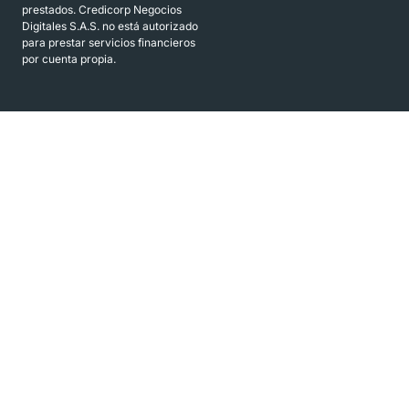
prestados. Credicorp Negocios
Digitales S.A.S. no está autorizado
para prestar servicios financieros
por cuenta propia.