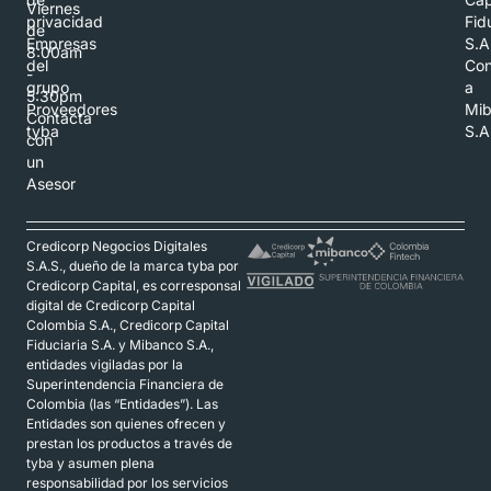
Viernes
privacidad
Fid
de
Empresas
S.A
8:00am
del
Con
-
grupo
a
5:30pm
Proveedores
Mi
Contacta
tyba
S.A
con
un
Asesor
Credicorp Negocios Digitales
S.A.S., dueño de la marca tyba por
Credicorp Capital, es corresponsal
digital de Credicorp Capital
Colombia S.A., Credicorp Capital
Fiduciaria S.A. y Mibanco S.A.,
entidades vigiladas por la
Superintendencia Financiera de
Colombia (las “Entidades”). Las
Entidades son quienes ofrecen y
prestan los productos a través de
tyba y asumen plena
responsabilidad por los servicios