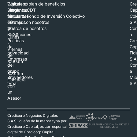
Whatsapp
Digital
Conoce el plan de beneficios
Cre
Llámanos
Preguntas
Simula tu CDT
Cap
al
frecuentes
Simula tu Fondo de Inversión Colectivo
Col
601
Términos
Trabaja con nosotros
S.A
307
y
Acerca de nosotros
Con
8223
condiciones
a
Lunes
Políticas
Cre
-
de
Cap
Viernes
privacidad
Fid
de
Empresas
S.A
8:00am
del
Con
-
grupo
a
5:30pm
Proveedores
Mi
Contacta
tyba
S.A
con
un
Asesor
Credicorp Negocios Digitales
S.A.S., dueño de la marca tyba por
Credicorp Capital, es corresponsal
digital de Credicorp Capital