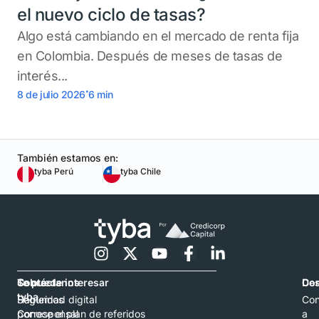
el nuevo ciclo de tasas?
Algo está cambiando en el mercado de renta fija
en Colombia. Después de meses de tasas de
interés...
.
8 de julio 2026
6
min
También estamos en:
tyba Perú
tyba Chile
Contáctanos
Sobre
Te puede interesar
Con
De
tyba
Hablemos
Seguridad digital
Con
por
Corresponsal
Conoce el plan de referidos
a