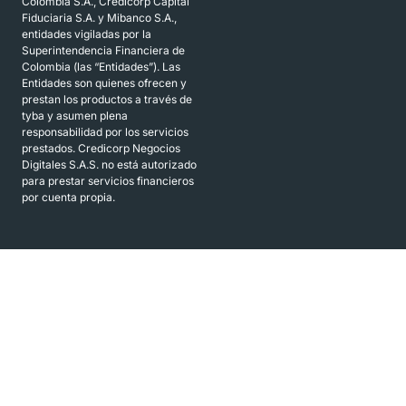
Colombia S.A., Credicorp Capital
Fiduciaria S.A. y Mibanco S.A.,
entidades vigiladas por la
Superintendencia Financiera de
Colombia (las “Entidades”). Las
Entidades son quienes ofrecen y
prestan los productos a través de
tyba y asumen plena
responsabilidad por los servicios
prestados. Credicorp Negocios
Digitales S.A.S. no está autorizado
para prestar servicios financieros
por cuenta propia.