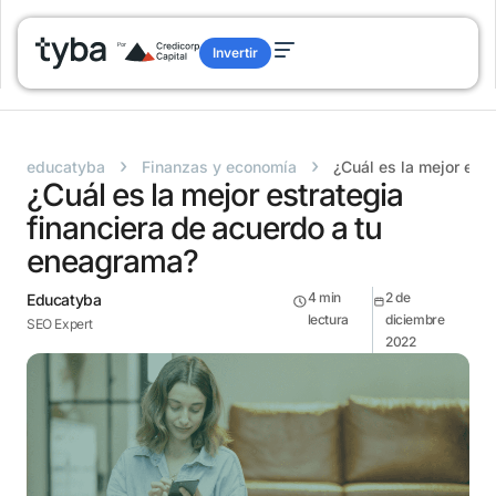
Invertir
›
›
educatyba
Finanzas y economía
¿Cuál es la mejor est
¿Cuál es la mejor estrategia
financiera de acuerdo a tu
eneagrama?
4
min
2 de
Educatyba
lectura
diciembre
SEO Expert
2022