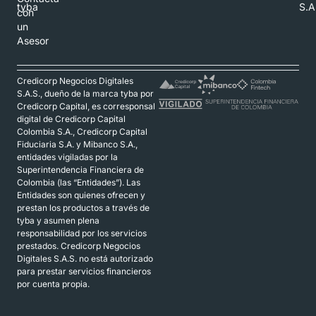
tyba
S.A
con
un
Asesor
Credicorp Negocios Digitales
S.A.S., dueño de la marca tyba por
Credicorp Capital, es corresponsal
digital de Credicorp Capital
Colombia S.A., Credicorp Capital
Fiduciaria S.A. y Mibanco S.A.,
entidades vigiladas por la
Superintendencia Financiera de
Colombia (las “Entidades”). Las
Entidades son quienes ofrecen y
prestan los productos a través de
tyba y asumen plena
responsabilidad por los servicios
prestados. Credicorp Negocios
Digitales S.A.S. no está autorizado
para prestar servicios financieros
por cuenta propia.