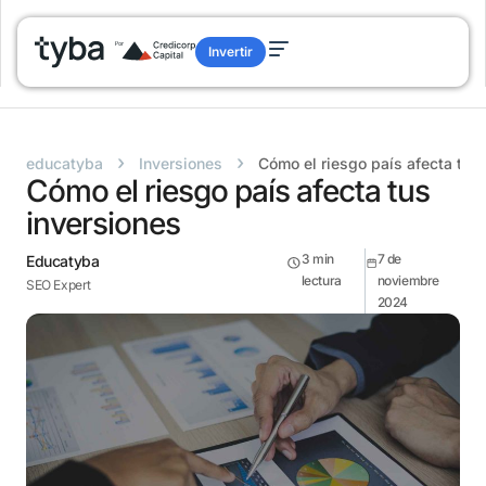
Invertir
›
›
educatyba
Inversiones
Cómo el riesgo país afecta tus
Cómo el riesgo país afecta tus
inversiones
3
min
7 de
Educatyba
lectura
noviembre
SEO Expert
2024