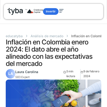
Invertir
›
›
educatyba
Análisis de mercado
Inflación en Colombia
Inflación en Colombia enero
2024: El dato abre el año
alineado con las expectativas
del mercado
5
min
9 de febrero
Laura Carolina
lectura
2024
SEO Expert