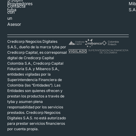
Proveedores
Mi
Contacta
tyba
S.A
con
un
Asesor
Credicorp Negocios Digitales
S.A.S., dueño de la marca tyba por
Credicorp Capital, es corresponsal
digital de Credicorp Capital
Colombia S.A., Credicorp Capital
Fiduciaria S.A. y Mibanco S.A.,
entidades vigiladas por la
Superintendencia Financiera de
Colombia (las “Entidades”). Las
Entidades son quienes ofrecen y
prestan los productos a través de
tyba y asumen plena
responsabilidad por los servicios
prestados. Credicorp Negocios
Digitales S.A.S. no está autorizado
para prestar servicios financieros
por cuenta propia.