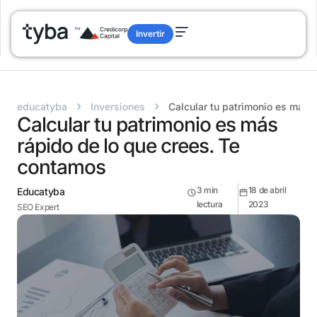
Invertir
›
›
educatyba
Inversiones
Calcular tu patrimonio es más 
Calcular tu patrimonio es más
rápido de lo que crees. Te
contamos
3
min
18 de abril
Educatyba
lectura
2023
SEO Expert