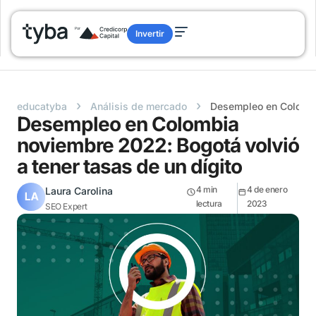
Invertir
›
›
educatyba
Análisis de mercado
Desempleo en Colombia
Desempleo en Colombia
noviembre 2022: Bogotá volvió
a tener tasas de un dígito
4
min
4 de enero
Laura Carolina
lectura
2023
SEO Expert